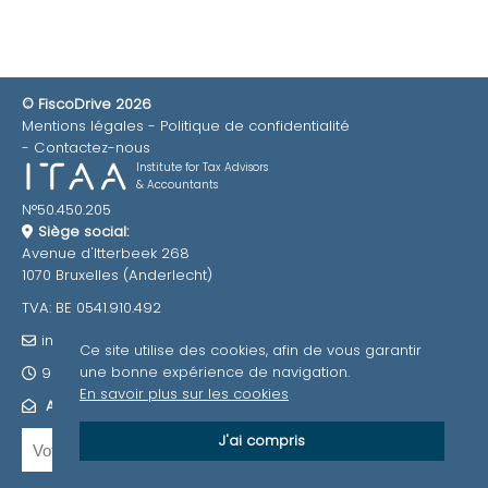
© FiscoDrive 2026
Mentions légales
Politique de confidentialité
Contactez-nous
Institute for Tax Advisors
& Accountants
N°50.450.205
Siège social:
Avenue d'Itterbeek 268
1070 Bruxelles (Anderlecht)
TVA: BE 0541.910.492
info@fiscodrive.be
Ce site utilise des cookies, afin de vous garantir
une bonne expérience de navigation.
9h-12h / 13h-17h
En savoir plus sur les cookies
ABONNEZ-VOUS À NOTRE NEWSLETTER
J'ai compris