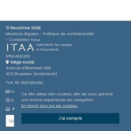
© FiscoDrive 2026
Mentions légales
Politique de confidentialité
Contactez-nous
Institute for Tax Advisors
& Accountants
N°50.450.205
Siège social:
Avenue d'Itterbeek 268
1070 Bruxelles (Anderlecht)
TVA: BE 0541.910.492
info@fiscodrive.be
Ce site utilise des cookies, afin de vous garantir
une bonne expérience de navigation.
9h-12h / 13h-17h
En savoir plus sur les cookies
ABONNEZ-VOUS À NOTRE NEWSLETTER
J'ai compris